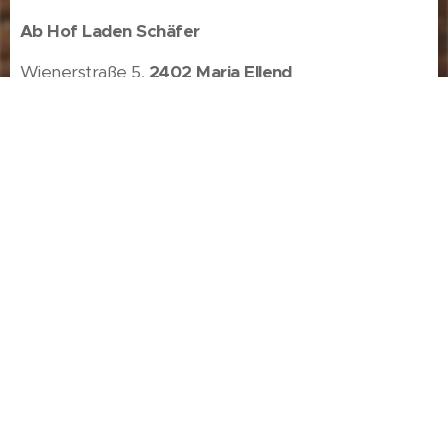
Ab Hof Laden Schäfer
Wienerstraße 5,
2402 Maria Ellend
****
Hofladen Schafkäserei Raser
Hauptstraße 68,
2471 Pachfurth
****
Reformhaus Lehner
Hauptplatz 29,
7100 Neusiedl
am
See
MÄRKTE: